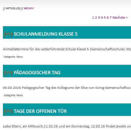
//
AKTUELLES
//
ARCHIV
1
2
3
4
5
6
7
Nächste >
SCHULANMELDUNG KLASSE 5
Anmeldetermine für die weiterführende Schule Klasse 5 (Gemeinschaftsschule): Mon
Kategorie: News
PÄDAGOGISCHER TAG
06.03.2026 Pädagogischer Tag des Kollegiums der Elise von König-Gemeinschaftssch
Kategorie: News
TAGE DER OFFENEN TÜR
Liebe Eltern, am Mittwoch,11.02.26 und am Donnerstag, 12.02.26 findet jeweils uns