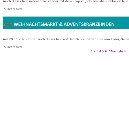
Auch dieses Jahr nehmen wir wieder mit dem Projekt „SchülerCafé – Inklusion leben
Kategorie: News
WEIHNACHTSMARKT & ADVENTSKRANZBINDEN
Am 29.11.2025 findet auch dieses Jahr auf dem Schulhof der Elise von König-Gemei
Kategorie: News
1
2
3
4
5
6
7
Nächste >