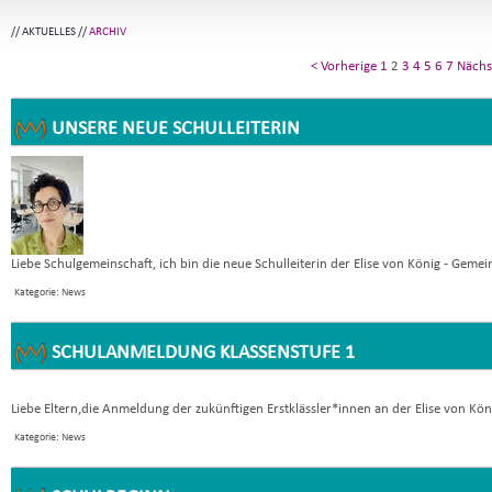
//
AKTUELLES
//
ARCHIV
< Vorherige
1
2
3
4
5
6
7
Nächs
UNSERE NEUE SCHULLEITERIN
Liebe Schulgemeinschaft, ich bin die neue Schulleiterin der Elise von König - Gemein
Kategorie: News
SCHULANMELDUNG KLASSENSTUFE 1
Liebe Eltern,die Anmeldung der zukünftigen Erstklässler*innen an der Elise von Kön
Kategorie: News