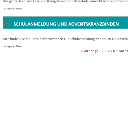
Das ganze Team der Elise von König-Gemeinschaftsschule wünscht allen eine besinnl
Kategorie: News
SCHULANMELDUNG UND ADVENTSKRANZBINDEN
Hier finden Sie die Termininformationen zur Schulanmeldung der neuen Grundschül
Kategorie: News
< Vorherige
1
2
3
4
5
6
7
Nächs