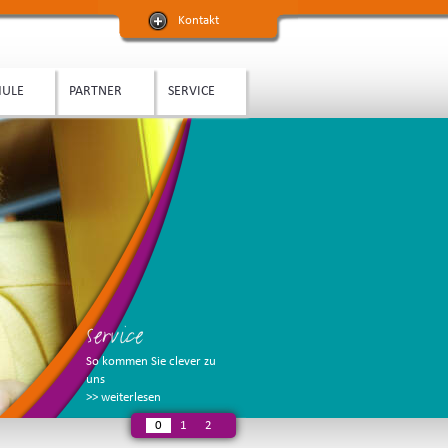
Kontakt
HULE
PARTNER
SERVICE
Service
So kommen Sie clever zu
uns
>> weiterlesen
0
1
2
3