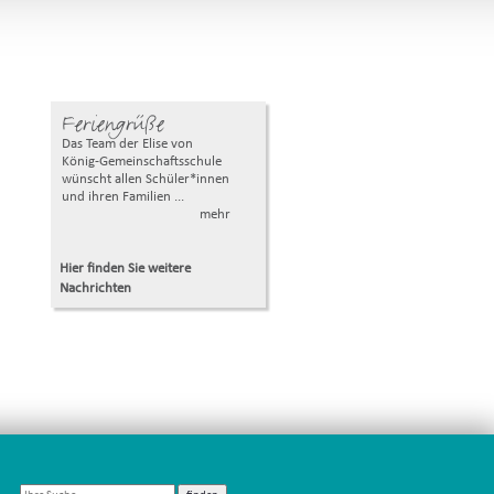
Feriengrüße
Das Team der Elise von
König-Gemeinschaftsschule
wünscht allen Schüler*innen
und ihren Familien ...
mehr
Hier finden Sie weitere
Nachrichten